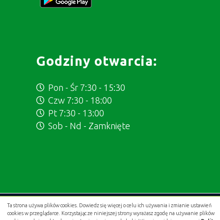
Godziny otwarcia:
Pon - Śr 7:30 - 15:30
Czw 7:30 - 18:00
Pt 7:30 - 13:00
Sob - Nd - Zamknięte
Ta strona używa plików cookies. Dowiedz się więcej o celu ich używania i zmianie ustawień
Projekt i wykonanie:
.gold studio digital
cookies w przeglądarce. Korzystając ze niniejszej strony wyrażasz zgodę na używanie plików