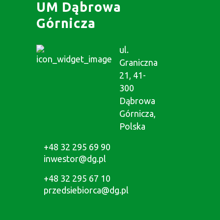
UM Dąbrowa
Górnicza
ul.
Graniczna
21, 41-
300
Dąbrowa
Górnicza,
Polska
+48 32 295 69 90
inwestor@dg.pl
+48 32 295 67 10
przedsiebiorca@dg.pl