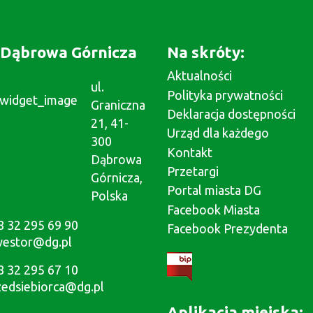
Dąbrowa Górnicza
Na skróty:
Aktualności
ul.
Polityka prywatności
Graniczna
Deklaracja dostępności
21, 41-
Urząd dla każdego
300
Kontakt
Dąbrowa
Przetargi
Górnicza,
Portal miasta DG
Polska
Facebook Miasta
8 32 295 69 90
Facebook Prezydenta
westor@dg.pl
8 32 295 67 10
zedsiebiorca@dg.pl
Aplikacja miejska: