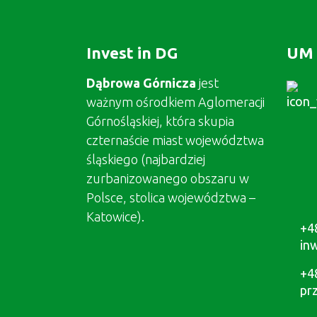
Invest in DG
UM 
Dąbrowa Górnicza
jest
ważnym ośrodkiem Aglomeracji
Górnośląskiej, która skupia
czternaście miast województwa
śląskiego (najbardziej
zurbanizowanego obszaru w
Polsce, stolica województwa –
Katowice).
+4
in
+4
pr