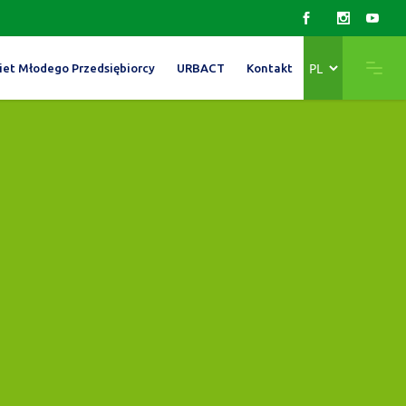
Wybierz
iet Młodego Przedsiębiorcy
URBACT
Kontakt
język