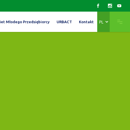
Wybierz
iet Młodego Przedsiębiorcy
URBACT
Kontakt
język