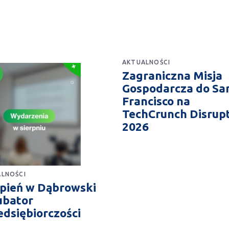
AKTUALNOŚCI
Zagraniczna Misja
Gospodarcza do Sa
Francisco na
TechCrunch Disrup
2026
LNOŚCI
rpień w Dąbrowski
ubator
edsiębiorczości