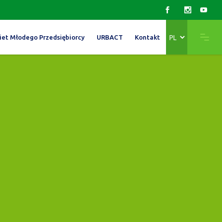
Wybierz
iet Młodego Przedsiębiorcy
URBACT
Kontakt
język