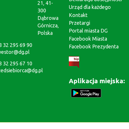
21, 41-
Urząd dla każdego
300
Kontakt
Dąbrowa
Przetargi
Górnicza,
Portal miasta DG
Polska
Facebook Miasta
8 32 295 69 90
Facebook Prezydenta
westor@dg.pl
8 32 295 67 10
zedsiebiorca@dg.pl
Aplikacja miejska: