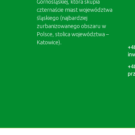
Górnośląskiej, która skupia
czternaście miast województwa
śląskiego (najbardziej
zurbanizowanego obszaru w
Polsce, stolica województwa –
Katowice).
+4
in
+4
pr