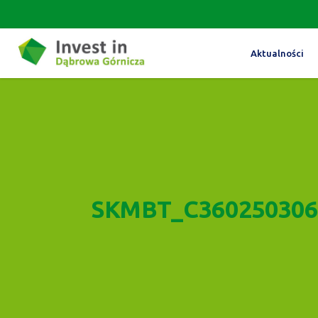
Aktualności
SKMBT_C360250306