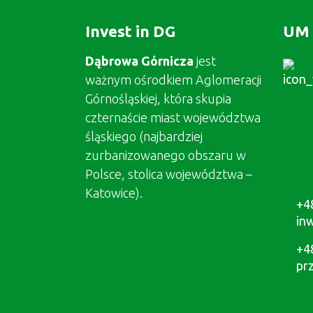
Invest in DG
UM 
Dąbrowa Górnicza
jest
ważnym ośrodkiem Aglomeracji
Górnośląskiej, która skupia
czternaście miast województwa
śląskiego (najbardziej
zurbanizowanego obszaru w
Polsce, stolica województwa –
Katowice).
+4
in
+4
pr