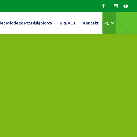
Wybierz
iet Młodego Przedsiębiorcy
URBACT
Kontakt
język