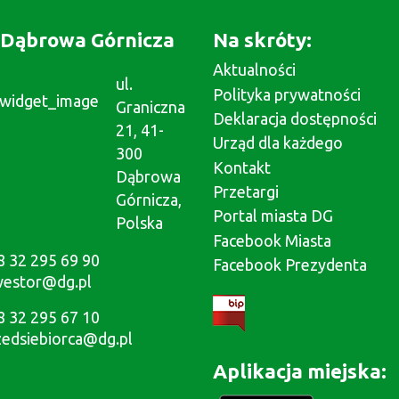
Dąbrowa Górnicza
Na skróty:
Aktualności
ul.
Polityka prywatności
Graniczna
Deklaracja dostępności
21, 41-
Urząd dla każdego
300
Kontakt
Dąbrowa
Przetargi
Górnicza,
Portal miasta DG
Polska
Facebook Miasta
8 32 295 69 90
Facebook Prezydenta
westor@dg.pl
8 32 295 67 10
zedsiebiorca@dg.pl
Aplikacja miejska: