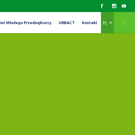
Wybierz
iet Młodego Przedsiębiorcy
URBACT
Kontakt
język