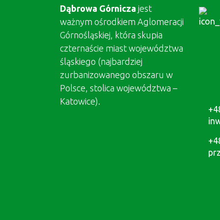
Dąbrowa Górnicza
jest
ważnym ośrodkiem Aglomeracji
Górnośląskiej, która skupia
czternaście miast województwa
śląskiego (najbardziej
zurbanizowanego obszaru w
Polsce, stolica województwa –
Katowice).
+4
in
+4
pr