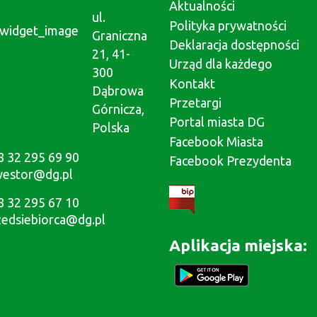
Aktualności
ul.
Polityka prywatności
Graniczna
Deklaracja dostępności
21, 41-
Urząd dla każdego
300
Kontakt
Dąbrowa
Przetargi
Górnicza,
Portal miasta DG
Polska
Facebook Miasta
8 32 295 69 90
Facebook Prezydenta
westor@dg.pl
8 32 295 67 10
zedsiebiorca@dg.pl
Aplikacja miejska: