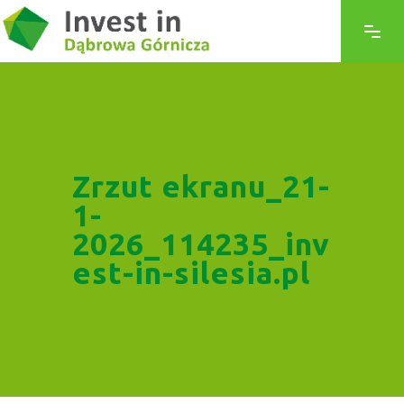
Zrzut ekranu_21-
1-
2026_114235_inv
est-in-silesia.pl