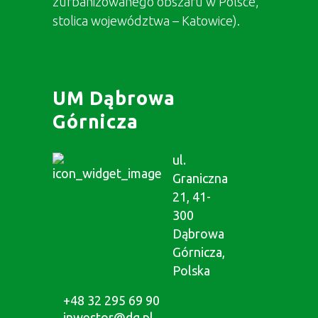
zurbanizowanego obszaru w Polsce,
stolica województwa – Katowice).
UM Dąbrowa
Górnicza
ul.
Graniczna
21, 41-
300
Dąbrowa
Górnicza,
Polska
+48 32 295 69 90
inwestor@dg.pl