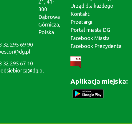
21, 41-
Urząd dla każdego
300
Kontakt
Dąbrowa
Przetargi
Górnicza,
Portal miasta DG
Polska
Facebook Miasta
8 32 295 69 90
Facebook Prezydenta
westor@dg.pl
8 32 295 67 10
zedsiebiorca@dg.pl
Aplikacja miejska: