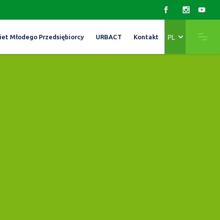
Wybierz
iet Młodego Przedsiębiorcy
URBACT
Kontakt
język