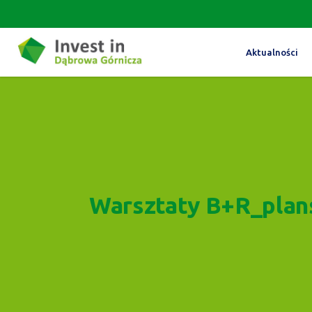
Aktualności
Warsztaty B+R_plan