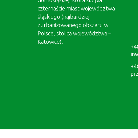
Górnośląskiej, która skupia
czternaście miast województwa
śląskiego (najbardziej
zurbanizowanego obszaru w
Polsce, stolica województwa –
Katowice).
+4
in
+4
pr