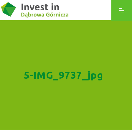
5-IMG_9737_jpg