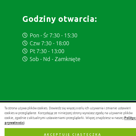
Godziny otwarcia:
Pon - Śr 7:30 - 15:30
Czw 7:30 - 18:00
Pt 7:30 - 13:00
Sob - Nd - Zamknięte
Ta strona używa plików cookies. Dowiedz się więcej o celu ich używania i zmianie ustawień
Projekt i wykonanie:
.gold studio digital
cookies w przeglądarce. Korzystając ze niniejszej strony wyrażasz zgodę na używanie plików
cookie, zgodnie z aktualnymi ustawieniami przeglądarki. Więcej znajdziesz w naszej
Polity
prywatności
.
AKCEPTUJĘ CIASTECZKA