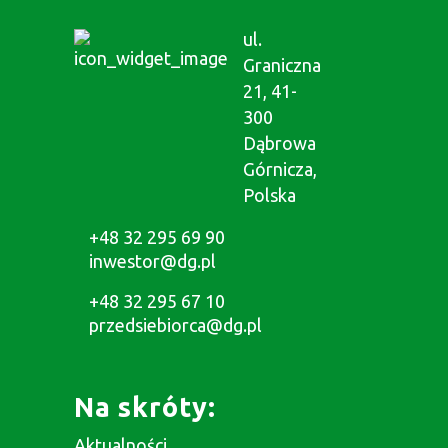
ul.
Graniczna
21, 41-
300
Dąbrowa
Górnicza,
Polska
+48 32 295 69 90
inwestor@dg.pl
+48 32 295 67 10
przedsiebiorca@dg.pl
Na skróty:
Aktualności