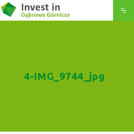
4-IMG_9744_jpg