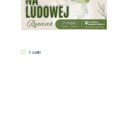
0
LUBI