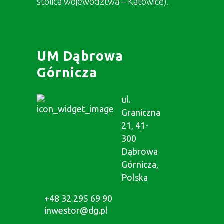
stolica województwa – Katowice).
UM Dąbrowa
Górnicza
ul.
Graniczna
21, 41-
300
Dąbrowa
Górnicza,
Polska
+48 32 295 69 90
inwestor@dg.pl