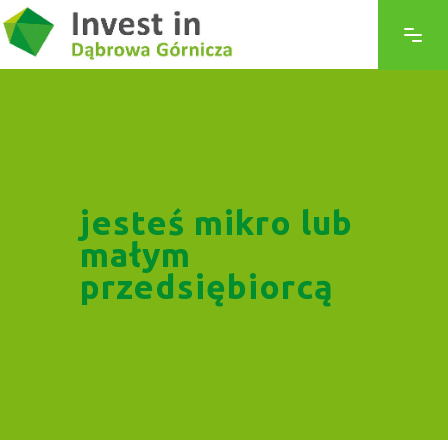
jesteś mikro lub
małym
przedsiębiorcą