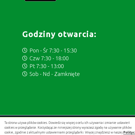
Godziny otwarcia:
Pon - Śr 7:30 - 15:30
Czw 7:30 - 18:00
Pt 7:30 - 13:00
Sob - Nd - Zamknięte
Ta strona używa plików cookies. Dowiedz się więcej o celu ich używania i zmianie ustawień
Projekt i wykonanie:
.gold studio digital
cookies w przeglądarce. Korzystając ze niniejszej strony wyrażasz zgodę na używanie plików
cookie, zgodnie z aktualnymi ustawieniami przeglądarki. Więcej znajdziesz w naszej
Polity