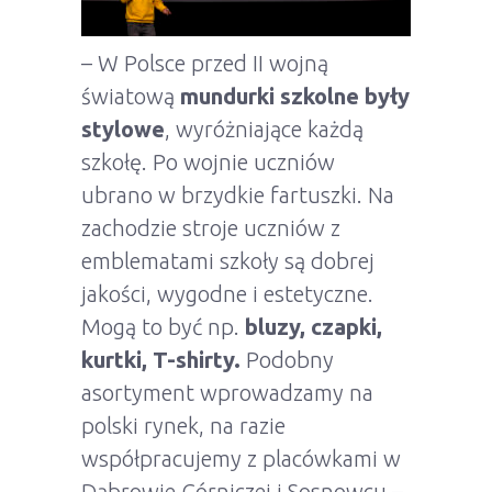
– W Polsce przed II wojną
światową
mundurki szkolne były
stylowe
, wyróżniające każdą
szkołę. Po wojnie uczniów
ubrano w brzydkie fartuszki. Na
zachodzie stroje uczniów z
emblematami szkoły są dobrej
jakości, wygodne i estetyczne.
Mogą to być np.
bluzy, czapki,
kurtki, T-shirty.
Podobny
asortyment wprowadzamy na
polski rynek, na razie
współpracujemy z placówkami w
Dąbrowie Górniczej i Sosnowcu –