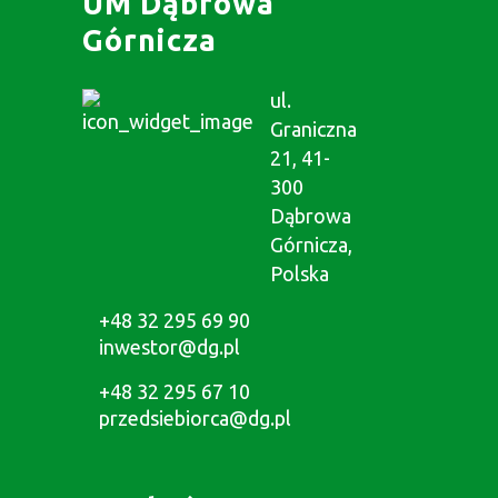
UM Dąbrowa
Górnicza
ul.
Graniczna
21, 41-
300
Dąbrowa
Górnicza,
Polska
+48 32 295 69 90
inwestor@dg.pl
+48 32 295 67 10
przedsiebiorca@dg.pl