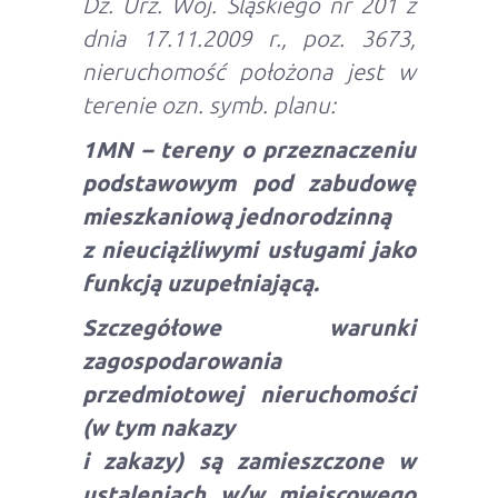
Dz. Urz. Woj. Śląskiego nr 201 z
dnia 17.11.2009 r., poz. 3673,
nieruchomość położona jest w
terenie
ozn. symb. planu:
1MN – tereny o przeznaczeniu
podstawowym pod zabudowę
mieszkaniową jednorodzinną
z nieuciążliwymi usługami jako
funkcją uzupełniającą.
Szczegółowe warunki
zagospodarowania
przedmiotowej nieruchomości
(w tym nakazy
i zakazy) są zamieszczone w
ustaleniach w/w miejscowego