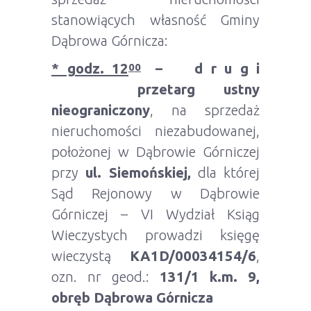
stanowiących własność Gminy
Dąbrowa Górnicza:
* godz. 12
– d r u g i
00
przetarg ustny
nieograniczony
, na sprzedaż
nieruchomości niezabudowanej,
położonej w Dąbrowie Górniczej
przy
ul. Siemońskiej,
dla której
Sąd Rejonowy w Dąbrowie
Górniczej – VI Wydział Ksiąg
Wieczystych prowadzi księgę
wieczystą
KA1D/00034154/6
,
ozn. nr geod.:
131/1 k.m. 9,
obręb Dąbrowa Górnicza