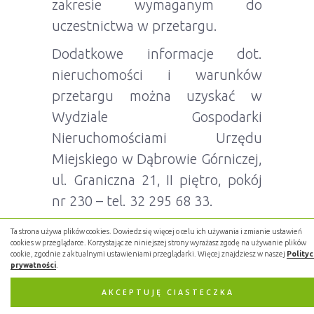
zakresie wymaganym do
uczestnictwa w przetargu.
Dodatkowe informacje dot.
nieruchomości i warunków
przetargu można uzyskać w
Wydziale Gospodarki
Nieruchomościami Urzędu
Miejskiego w Dąbrowie Górniczej,
ul. Graniczna 21, II piętro, pokój
nr 230 – tel. 32 295 68 33.
Ta strona używa plików cookies. Dowiedz się więcej o celu ich używania i zmianie ustawień
cookies w przeglądarce. Korzystając ze niniejszej strony wyrażasz zgodę na używanie plików
cookie, zgodnie z aktualnymi ustawieniami przeglądarki. Więcej znajdziesz w naszej
Polity
0
LUBI
prywatności
.
AKCEPTUJĘ CIASTECZKA