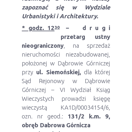
zapoznać się w Wydziale
Urbanistyki i Architektury.
* godz. 12
– d r u g i
30
przetarg ustny
nieograniczony
, na sprzedaż
nieruchomości niezabudowanej,
położonej w Dąbrowie Górniczej
przy
ul. Siemońskiej,
dla której
Sąd Rejonowy w Dąbrowie
Górniczej – VI Wydział Ksiąg
Wieczystych prowadzi księgę
wieczystą KA1D/00034154/6,
ozn. nr geod.:
131/2 k.m. 9,
obręb Dabrowa Górnicza