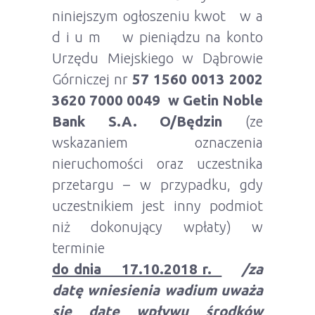
niniejszym ogłoszeniu kwot w a
d i u m w pieniądzu na konto
Urzędu Miejskiego w Dąbrowie
Górniczej nr
57 1560 0013 2002
3620 7000 0049 w Getin Noble
Bank S.A. O/Będzin
(ze
wskazaniem oznaczenia
nieruchomości oraz uczestnika
przetargu – w przypadku, gdy
uczestnikiem jest inny podmiot
niż dokonujący wpłaty) w
terminie
do dnia 17.10.2018 r.
/za
datę wniesienia wadium uważa
się datę wpływu środków