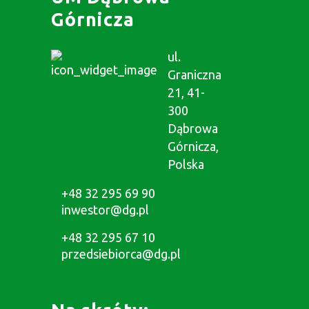
Górnicza
ul.
Graniczna
21, 41-
300
Dąbrowa
Górnicza,
Polska
+48 32 295 69 90
inwestor@dg.pl
+48 32 295 67 10
przedsiebiorca@dg.pl