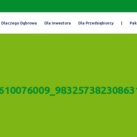
Dlaczego Dąbrowa
Dla Inwestora
Dla Przedsiębiorcy
|
Pak
610076009_98325738230863