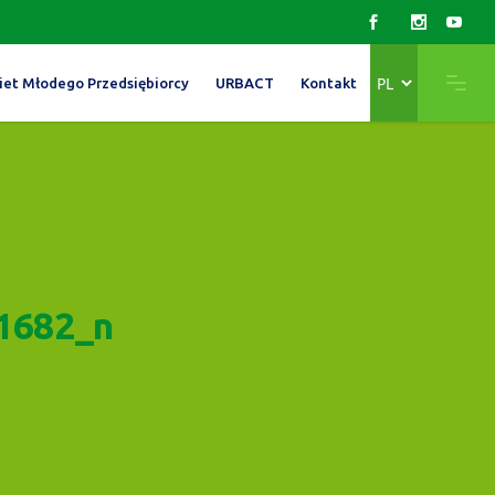
Wybierz
iet Młodego Przedsiębiorcy
URBACT
Kontakt
język
1682_n