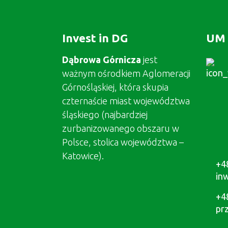
Invest in DG
UM 
Dąbrowa Górnicza
jest
ważnym ośrodkiem Aglomeracji
Górnośląskiej, która skupia
czternaście miast województwa
śląskiego (najbardziej
zurbanizowanego obszaru w
Polsce, stolica województwa –
Katowice).
+4
in
+4
pr