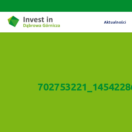
Aktualności
702753221_1454228