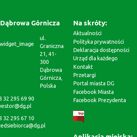
Dąbrowa Górnicza
Na skróty:
Aktualności
ul.
Polityka prywatności
Graniczna
Deklaracja dostępności
21, 41-
Urząd dla każdego
300
Kontakt
Dąbrowa
Przetargi
Górnicza,
Portal miasta DG
Polska
Facebook Miasta
8 32 295 69 90
Facebook Prezydenta
westor@dg.pl
8 32 295 67 10
zedsiebiorca@dg.pl
Aplikacja miejska: