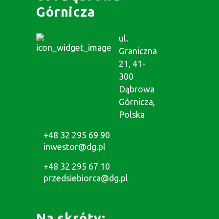
Górnicza
ul.
Graniczna
21, 41-
300
Dąbrowa
Górnicza,
Polska
+48 32 295 69 90
inwestor@dg.pl
+48 32 295 67 10
przedsiebiorca@dg.pl
Na skróty: