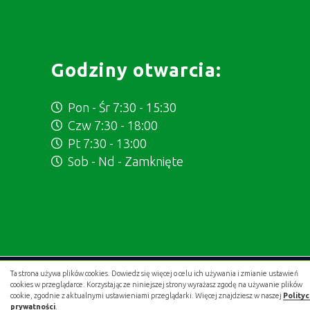
Godziny otwarcia:
Pon - Śr 7:30 - 15:30
Czw 7:30 - 18:00
Pt 7:30 - 13:00
Sob - Nd - Zamknięte
Ta strona używa plików cookies. Dowiedz się więcej o celu ich używania i zmianie ustawień
Projekt i wykonanie:
.gold studio digital
cookies w przeglądarce. Korzystając ze niniejszej strony wyrażasz zgodę na używanie plików
cookie, zgodnie z aktualnymi ustawieniami przeglądarki. Więcej znajdziesz w naszej
Polity
prywatności
.