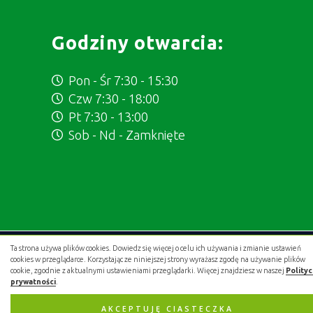
Godziny otwarcia:
Pon - Śr 7:30 - 15:30
Czw 7:30 - 18:00
Pt 7:30 - 13:00
Sob - Nd - Zamknięte
Ta strona używa plików cookies. Dowiedz się więcej o celu ich używania i zmianie ustawień
Projekt i wykonanie:
.gold studio digital
cookies w przeglądarce. Korzystając ze niniejszej strony wyrażasz zgodę na używanie plików
cookie, zgodnie z aktualnymi ustawieniami przeglądarki. Więcej znajdziesz w naszej
Polity
prywatności
.
AKCEPTUJĘ CIASTECZKA