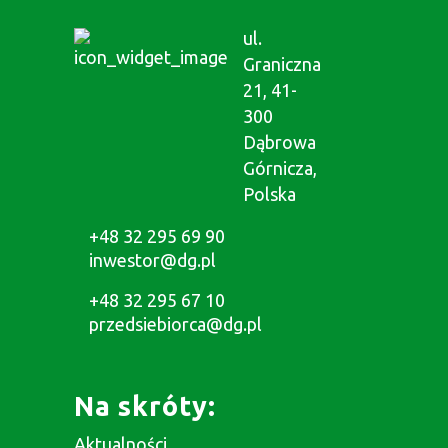
ul.
Graniczna
21, 41-
300
Dąbrowa
Górnicza,
Polska
+48 32 295 69 90
inwestor@dg.pl
+48 32 295 67 10
przedsiebiorca@dg.pl
Na skróty:
Aktualności