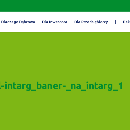
Dlaczego Dąbrowa
Dla Inwestora
Dla Przedsiębiorcy
|
Pak
l-intarg_baner-_na_intarg_1