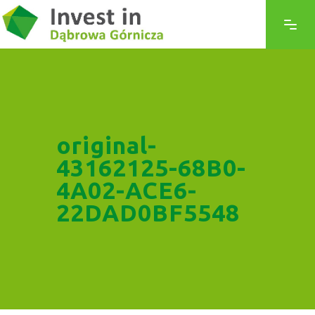
original-
43162125-68B0-
4A02-ACE6-
22DAD0BF5548