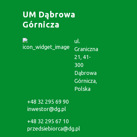
UM Dąbrowa
Górnicza
ul.
Graniczna
21, 41-
300
Dąbrowa
Górnicza,
Polska
+48 32 295 69 90
inwestor@dg.pl
+48 32 295 67 10
przedsiebiorca@dg.pl