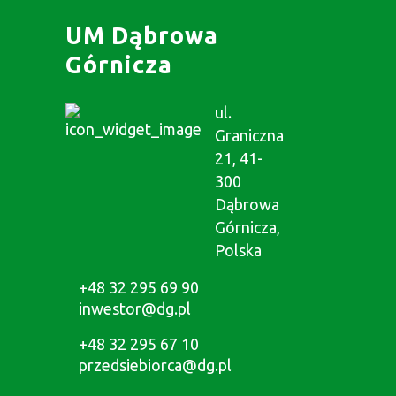
UM Dąbrowa
Górnicza
ul.
Graniczna
21, 41-
300
Dąbrowa
Górnicza,
Polska
+48 32 295 69 90
inwestor@dg.pl
+48 32 295 67 10
przedsiebiorca@dg.pl