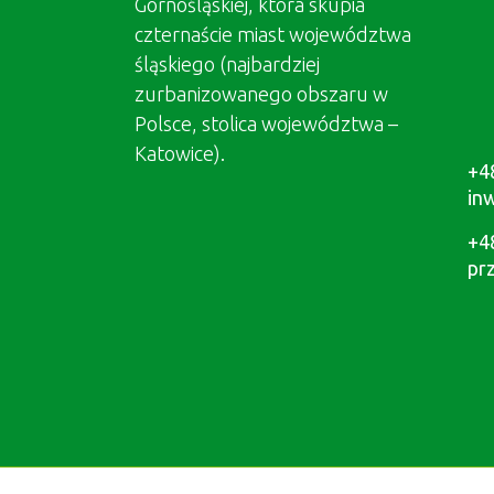
Górnośląskiej, która skupia
czternaście miast województwa
śląskiego (najbardziej
zurbanizowanego obszaru w
Polsce, stolica województwa –
Katowice).
+4
in
+4
pr