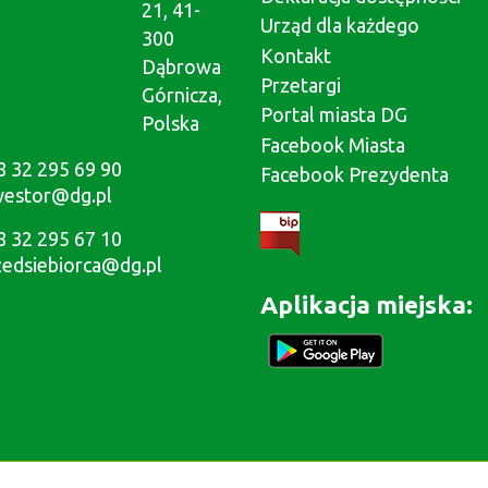
21, 41-
Urząd dla każdego
300
Kontakt
Dąbrowa
Przetargi
Górnicza,
Portal miasta DG
Polska
Facebook Miasta
8 32 295 69 90
Facebook Prezydenta
westor@dg.pl
8 32 295 67 10
zedsiebiorca@dg.pl
Aplikacja miejska: