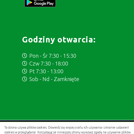
Godziny otwarcia:
Pon - Śr 7:30 - 15:30
Czw 7:30 - 18:00
Pt 7:30 - 13:00
Sob - Nd - Zamknięte
Ta strona używa plików cookies. Dowiedz się więcej o celu ich używania i zmianie ustawień
Projekt i wykonanie:
.gold studio digital
cookies w przeglądarce. Korzystając ze niniejszej strony wyrażasz zgodę na używanie plików