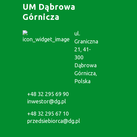
UM Dąbrowa
Górnicza
ul.
Graniczna
21, 41-
300
Dąbrowa
Górnicza,
Polska
+48 32 295 69 90
inwestor@dg.pl
+48 32 295 67 10
przedsiebiorca@dg.pl