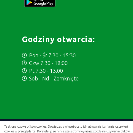
Godziny otwarcia:
Pon - Śr 7:30 - 15:30
Czw 7:30 - 18:00
Pt 7:30 - 13:00
Sob - Nd - Zamknięte
Ta strona używa plików cookies. Dowiedz się więcej o celu ich używania i zmianie ustawień
Projekt i wykonanie:
.gold studio digital
cookies w przeglądarce. Korzystając ze niniejszej strony wyrażasz zgodę na używanie plików