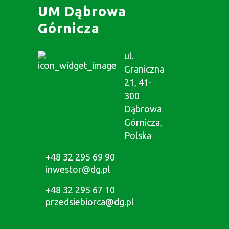
UM Dąbrowa
Górnicza
ul.
Graniczna
21, 41-
300
Dąbrowa
Górnicza,
Polska
+48 32 295 69 90
inwestor@dg.pl
+48 32 295 67 10
przedsiebiorca@dg.pl