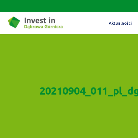
Aktualności
20210904_011_pl_d