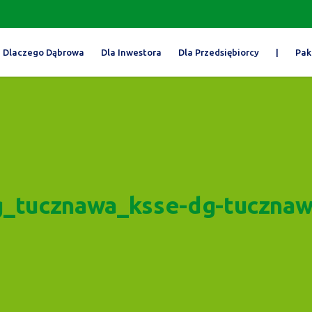
Dlaczego Dąbrowa
Dla Inwestora
Dla Przedsiębiorcy
|
Pak
g_tucznawa_ksse-dg-tuczna