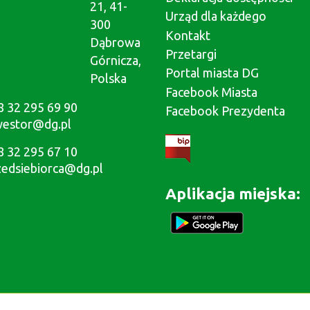
21, 41-
Urząd dla każdego
300
Kontakt
Dąbrowa
Przetargi
Górnicza,
Portal miasta DG
Polska
Facebook Miasta
8 32 295 69 90
Facebook Prezydenta
westor@dg.pl
8 32 295 67 10
zedsiebiorca@dg.pl
Aplikacja miejska: