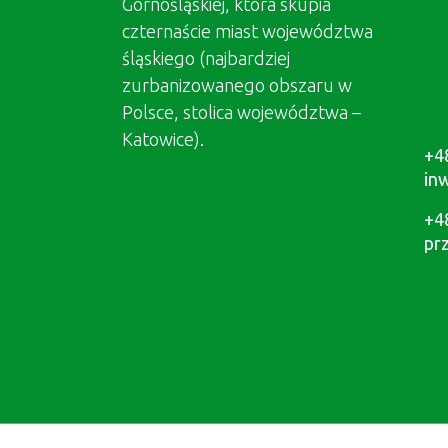
Górnośląskiej, która skupia
czternaście miast województwa
śląskiego (najbardziej
zurbanizowanego obszaru w
Polsce, stolica województwa –
Katowice).
+4
in
+4
pr