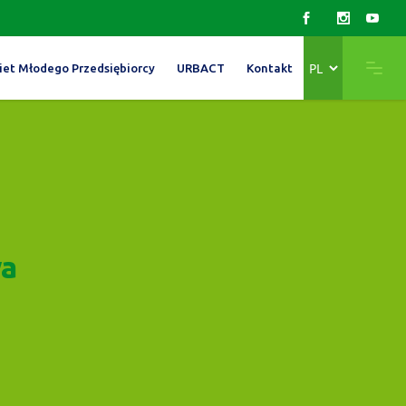
Wybierz
iet Młodego Przedsiębiorcy
URBACT
Kontakt
język
wa