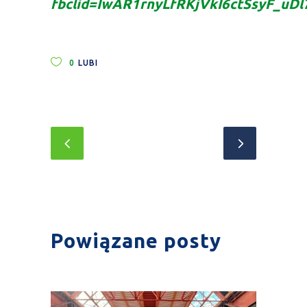
fbclid=IwAR1rnyLfRKjVkI6ctSsyF_uD
0
LUBI
Powiązane posty