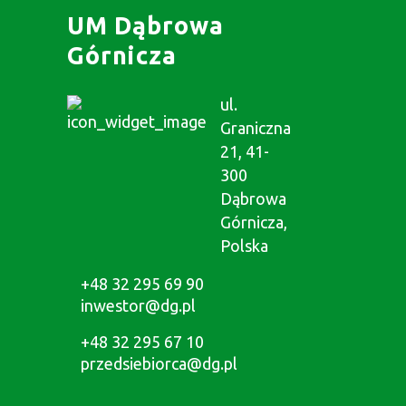
UM Dąbrowa
Górnicza
ul.
Graniczna
21, 41-
300
Dąbrowa
Górnicza,
Polska
+48 32 295 69 90
inwestor@dg.pl
+48 32 295 67 10
przedsiebiorca@dg.pl