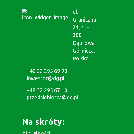
ul.
Graniczna
21, 41-
300
Dąbrowa
Górnicza,
Polska
+48 32 295 69 90
inwestor@dg.pl
+48 32 295 67 10
przedsiebiorca@dg.pl
Na skróty:
Aktualności