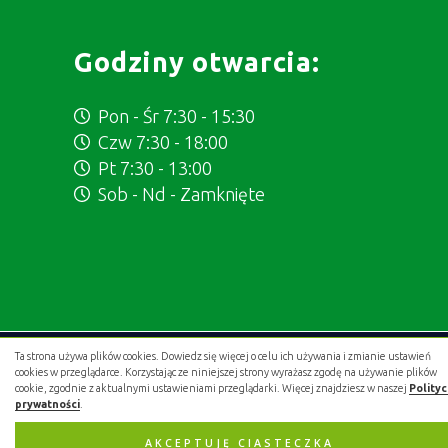
Godziny otwarcia:
Pon - Śr 7:30 - 15:30
Czw 7:30 - 18:00
Pt 7:30 - 13:00
Sob - Nd - Zamknięte
Ta strona używa plików cookies. Dowiedz się więcej o celu ich używania i zmianie ustawień
Projekt i wykonanie:
.gold studio digital
cookies w przeglądarce. Korzystając ze niniejszej strony wyrażasz zgodę na używanie plików
cookie, zgodnie z aktualnymi ustawieniami przeglądarki. Więcej znajdziesz w naszej
Polity
prywatności
.
AKCEPTUJĘ CIASTECZKA