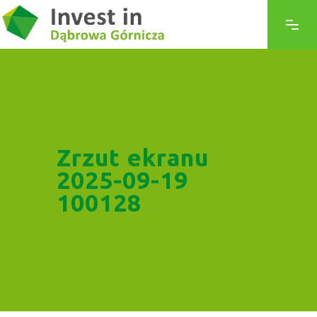
Zrzut ekranu
2025-09-19
100128