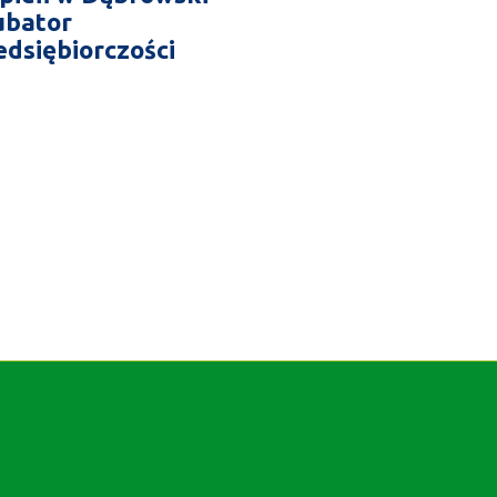
ubator
edsiębiorczości