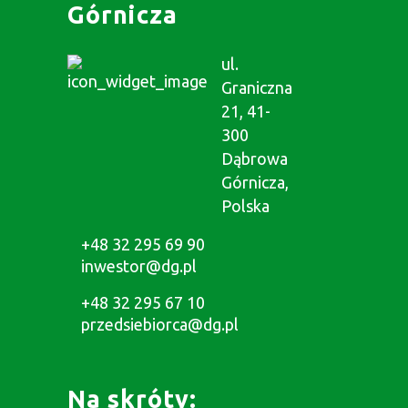
Górnicza
ul.
Graniczna
21, 41-
300
Dąbrowa
Górnicza,
Polska
+48 32 295 69 90
inwestor@dg.pl
+48 32 295 67 10
przedsiebiorca@dg.pl
Na skróty: