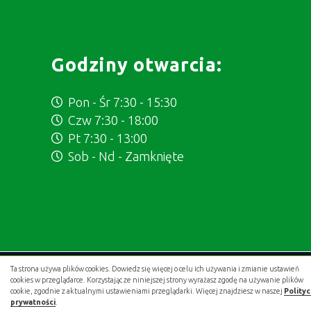
Godziny otwarcia:
Pon - Śr 7:30 - 15:30
Czw 7:30 - 18:00
Pt 7:30 - 13:00
Sob - Nd - Zamknięte
Ta strona używa plików cookies. Dowiedz się więcej o celu ich używania i zmianie ustawień
Projekt i wykonanie:
.gold studio digital
cookies w przeglądarce. Korzystając ze niniejszej strony wyrażasz zgodę na używanie plików
cookie, zgodnie z aktualnymi ustawieniami przeglądarki. Więcej znajdziesz w naszej
Polity
prywatności
.