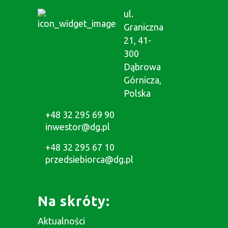
ul.
Graniczna
21, 41-
300
Dąbrowa
Górnicza,
Polska
+48 32 295 69 90
inwestor@dg.pl
+48 32 295 67 10
przedsiebiorca@dg.pl
Na skróty:
Aktualności