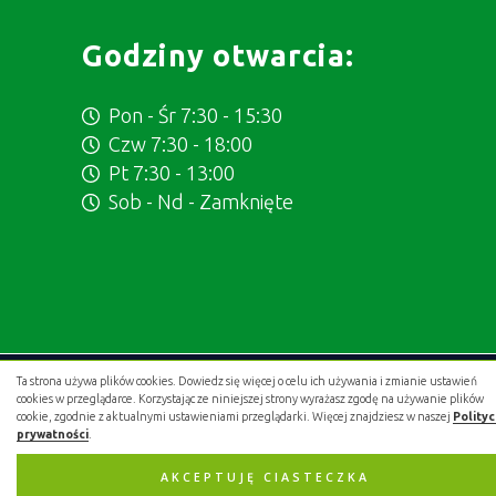
Godziny otwarcia:
Pon - Śr 7:30 - 15:30
Czw 7:30 - 18:00
Pt 7:30 - 13:00
Sob - Nd - Zamknięte
Ta strona używa plików cookies. Dowiedz się więcej o celu ich używania i zmianie ustawień
Projekt i wykonanie:
.gold studio digital
cookies w przeglądarce. Korzystając ze niniejszej strony wyrażasz zgodę na używanie plików
cookie, zgodnie z aktualnymi ustawieniami przeglądarki. Więcej znajdziesz w naszej
Polity
prywatności
.
AKCEPTUJĘ CIASTECZKA