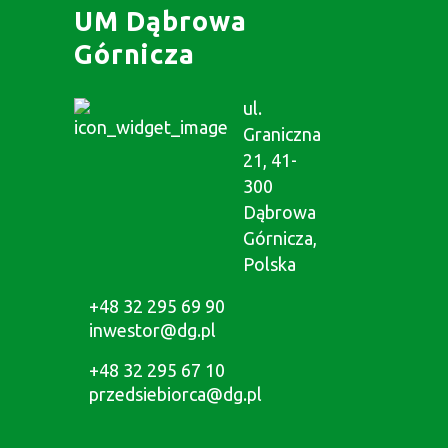
UM Dąbrowa
Górnicza
ul.
Graniczna
21, 41-
300
Dąbrowa
Górnicza,
Polska
+48 32 295 69 90
inwestor@dg.pl
+48 32 295 67 10
przedsiebiorca@dg.pl