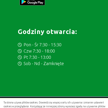
Godziny otwarcia:
Pon - Śr 7:30 - 15:30
Czw 7:30 - 18:00
Pt 7:30 - 13:00
Sob - Nd - Zamknięte
Ta strona używa plików cookies. Dowiedz się więcej o celu ich używania i zmianie ustawień
Projekt i wykonanie:
.gold studio digital
cookies w przeglądarce. Korzystając ze niniejszej strony wyrażasz zgodę na używanie plików