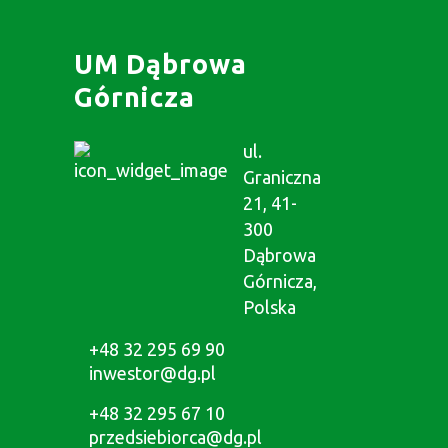
UM Dąbrowa
Górnicza
ul.
Graniczna
21, 41-
300
Dąbrowa
Górnicza,
Polska
+48 32 295 69 90
inwestor@dg.pl
+48 32 295 67 10
przedsiebiorca@dg.pl