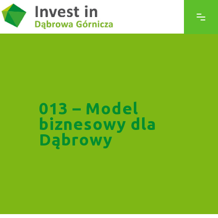
013 – Model
biznesowy dla
Dąbrowy