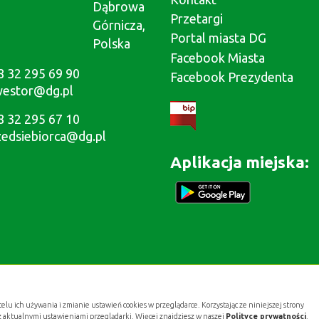
Dąbrowa
Przetargi
Górnicza,
Portal miasta DG
Polska
Facebook Miasta
8 32 295 69 90
Facebook Prezydenta
westor@dg.pl
8 32 295 67 10
zedsiebiorca@dg.pl
Aplikacja miejska:
celu ich używania i zmianie ustawień cookies w przeglądarce. Korzystając ze niniejszej strony
z aktualnymi ustawieniami przeglądarki. Więcej znajdziesz w naszej
Polityce prywatności
.