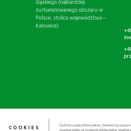
śląskiego (najbardziej
zurbanizowanego obszaru w
Polsce, stolica województwa –
Katowice).
+4
in
+4
pr
Ta strona używa plików cookies. Dowiedz się więcej o 
COOKIES
wyrażasz zgodę na używanie plików cookie, zgodnie 