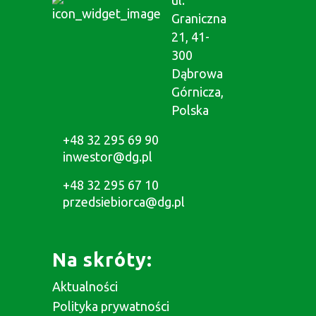
ul.
Graniczna
21, 41-
300
Dąbrowa
Górnicza,
Polska
+48 32 295 69 90
inwestor@dg.pl
+48 32 295 67 10
przedsiebiorca@dg.pl
Na skróty:
Aktualności
Polityka prywatności