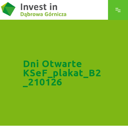
Dni Otwarte
KSeF_plakat_B2
_210126