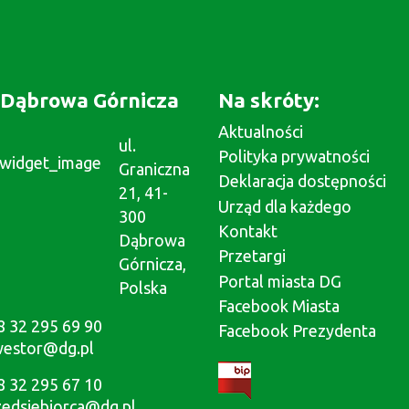
Dąbrowa Górnicza
Na skróty:
Aktualności
ul.
Polityka prywatności
Graniczna
Deklaracja dostępności
21, 41-
Urząd dla każdego
300
Kontakt
Dąbrowa
Przetargi
Górnicza,
Portal miasta DG
Polska
Facebook Miasta
8 32 295 69 90
Facebook Prezydenta
westor@dg.pl
8 32 295 67 10
zedsiebiorca@dg.pl