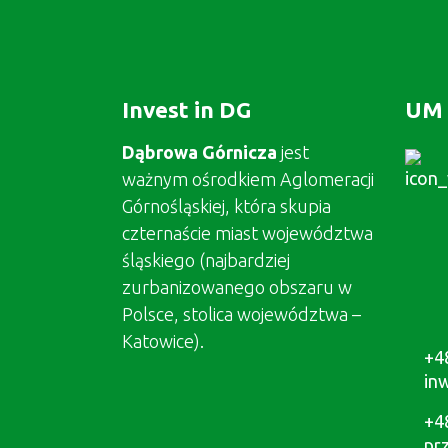
Invest in DG
UM 
Dąbrowa Górnicza
jest
ważnym ośrodkiem Aglomeracji
Górnośląskiej, która skupia
czternaście miast województwa
śląskiego (najbardziej
zurbanizowanego obszaru w
Polsce, stolica województwa –
Katowice).
+4
in
+4
pr