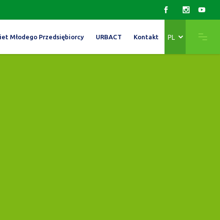
Wybierz
iet Młodego Przedsiębiorcy
URBACT
Kontakt
język