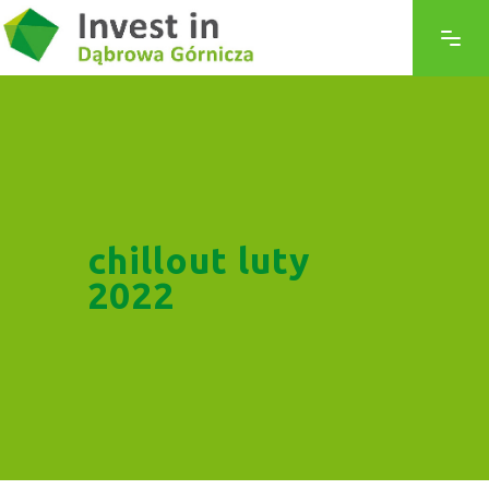
chillout luty
2022