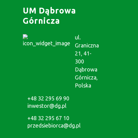
UM Dąbrowa
Górnicza
ul.
Graniczna
21, 41-
300
Dąbrowa
Górnicza,
Polska
+48 32 295 69 90
inwestor@dg.pl
+48 32 295 67 10
przedsiebiorca@dg.pl