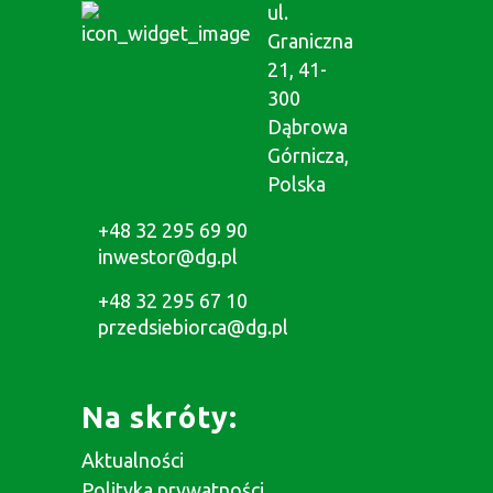
ul.
Graniczna
21, 41-
300
Dąbrowa
Górnicza,
Polska
+48 32 295 69 90
inwestor@dg.pl
+48 32 295 67 10
przedsiebiorca@dg.pl
Na skróty:
Aktualności
Polityka prywatności