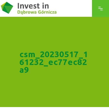
csm_20230517_1
61232_ec77ec82
a9