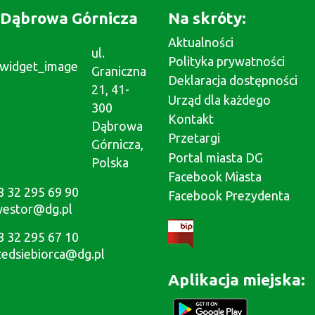
Dąbrowa Górnicza
Na skróty:
Aktualności
ul.
Polityka prywatności
Graniczna
Deklaracja dostępności
21, 41-
Urząd dla każdego
300
Kontakt
Dąbrowa
Przetargi
Górnicza,
Portal miasta DG
Polska
Facebook Miasta
8 32 295 69 90
Facebook Prezydenta
westor@dg.pl
8 32 295 67 10
zedsiebiorca@dg.pl
Aplikacja miejska: