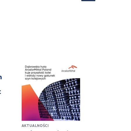
n
t
AKTUALNOŚCI