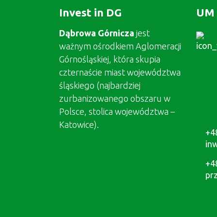
Invest in DG
UM 
Dąbrowa Górnicza
jest
ważnym ośrodkiem Aglomeracji
Górnośląskiej, która skupia
czternaście miast województwa
śląskiego (najbardziej
zurbanizowanego obszaru w
Polsce, stolica województwa –
Katowice).
+4
in
+4
pr