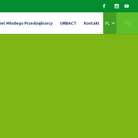
Wybierz
iet Młodego Przedsiębiorcy
URBACT
Kontakt
język