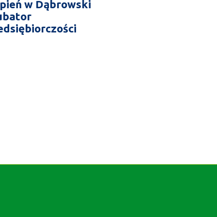
rpień w Dąbrowski
ubator
edsiębiorczości