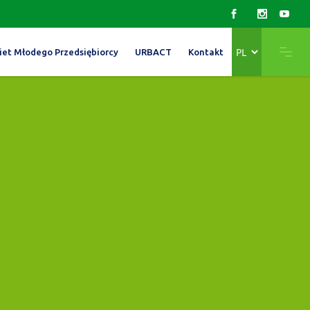
Wybierz
iet Młodego Przedsiębiorcy
URBACT
Kontakt
język