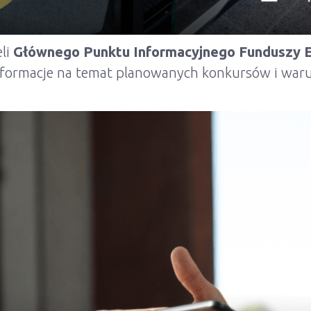
eli
Głównego Punktu Informacyjnego Funduszy E
nformacje na temat planowanych konkursów i war