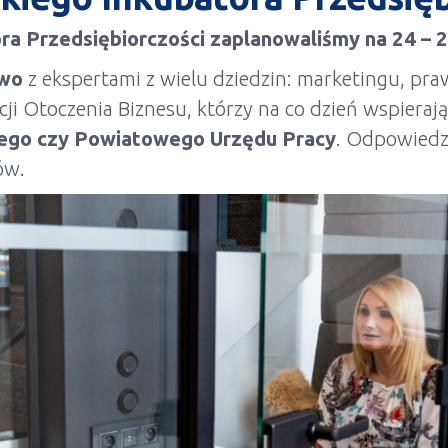
ra Przedsiębiorczości zaplanowaliśmy na
24 – 
ywo
z ekspertami z wielu dziedzin: marketingu, praw
ucji Otoczenia Biznesu, którzy na co dzień wspiera
ego czy Powiatowego Urzędu Pracy
. Odpowiedzą
ów.