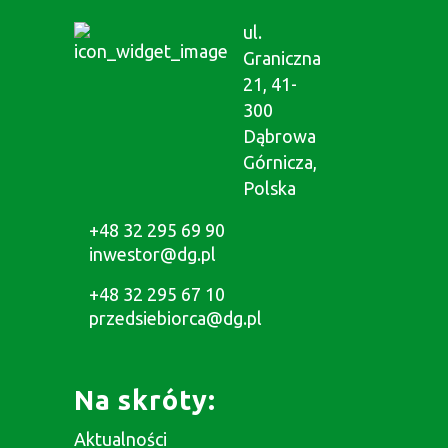
ul.
Graniczna
21, 41-
300
Dąbrowa
Górnicza,
Polska
+48 32 295 69 90
inwestor@dg.pl
+48 32 295 67 10
przedsiebiorca@dg.pl
Na skróty:
Aktualności