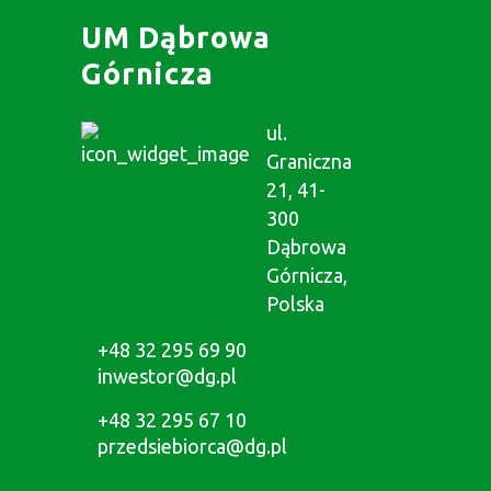
UM Dąbrowa
Górnicza
ul.
Graniczna
21, 41-
300
Dąbrowa
Górnicza,
Polska
+48 32 295 69 90
inwestor@dg.pl
+48 32 295 67 10
przedsiebiorca@dg.pl