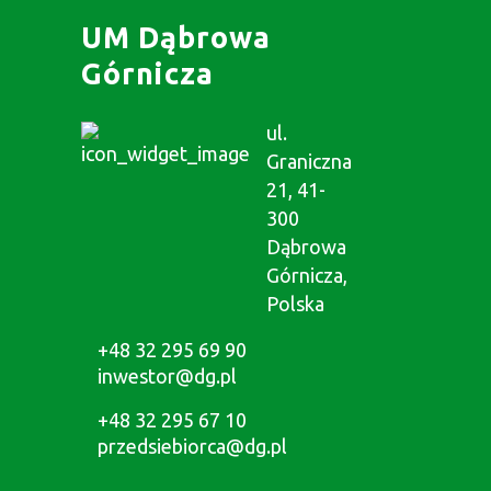
UM Dąbrowa
Górnicza
ul.
Graniczna
21, 41-
300
Dąbrowa
Górnicza,
Polska
+48 32 295 69 90
inwestor@dg.pl
+48 32 295 67 10
przedsiebiorca@dg.pl