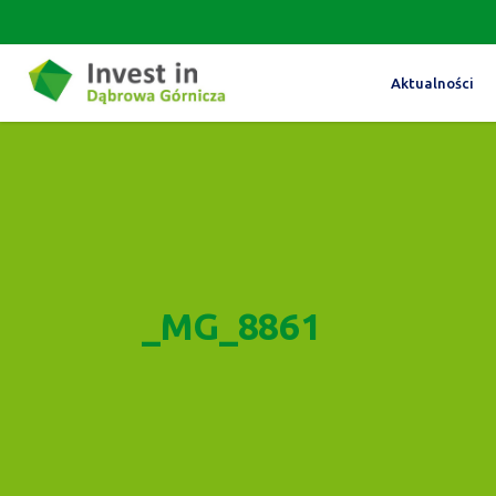
Aktualności
_MG_8861