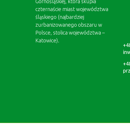
Górnośląskiej, która skupia
czternaście miast województwa
śląskiego (najbardziej
zurbanizowanego obszaru w
Polsce, stolica województwa –
Katowice).
+4
in
+4
pr