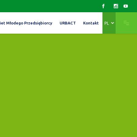
Wybierz
iet Młodego Przedsiębiorcy
URBACT
Kontakt
język