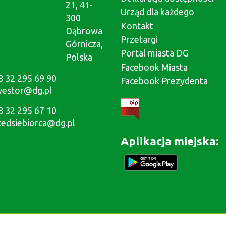
21, 41-
Urząd dla każdego
300
Kontakt
Dąbrowa
Przetargi
Górnicza,
Portal miasta DG
Polska
Facebook Miasta
8 32 295 69 90
Facebook Prezydenta
westor@dg.pl
8 32 295 67 10
zedsiebiorca@dg.pl
Aplikacja miejska: