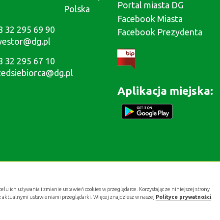
Portal miasta DG
Polska
Facebook Miasta
8 32 295 69 90
Facebook Prezydenta
westor@dg.pl
8 32 295 67 10
zedsiebiorca@dg.pl
Aplikacja miejska:
celu ich używania i zmianie ustawień cookies w przeglądarce. Korzystając ze niniejszej strony
z aktualnymi ustawieniami przeglądarki. Więcej znajdziesz w naszej
Polityce prywatności
.
Projekt i wykonanie:
.gold studio digital