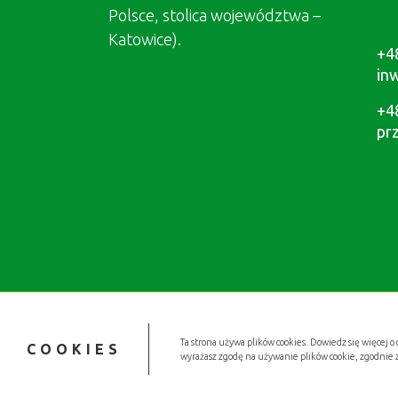
Polsce, stolica województwa –
Katowice).
+4
in
+4
pr
Ta strona używa plików cookies. Dowiedz się więcej o 
COOKIES
wyrażasz zgodę na używanie plików cookie, zgodnie 