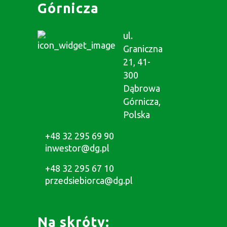
Górnicza
ul.
Graniczna
21, 41-
300
Dąbrowa
Górnicza,
Polska
+48 32 295 69 90
inwestor@dg.pl
+48 32 295 67 10
przedsiebiorca@dg.pl
Na skróty: