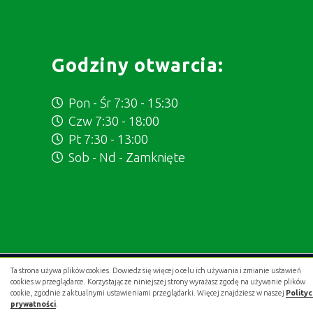
Godziny otwarcia:
Pon - Śr 7:30 - 15:30
Czw 7:30 - 18:00
Pt 7:30 - 13:00
Sob - Nd - Zamknięte
Ta strona używa plików cookies. Dowiedz się więcej o celu ich używania i zmianie ustawień
Projekt i wykonanie:
.gold studio digital
cookies w przeglądarce. Korzystając ze niniejszej strony wyrażasz zgodę na używanie plików
cookie, zgodnie z aktualnymi ustawieniami przeglądarki. Więcej znajdziesz w naszej
Polity
prywatności
.