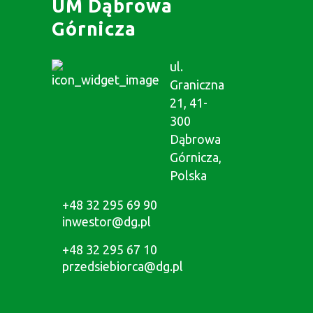
UM Dąbrowa
Górnicza
ul.
Graniczna
21, 41-
300
Dąbrowa
Górnicza,
Polska
+48 32 295 69 90
inwestor@dg.pl
+48 32 295 67 10
przedsiebiorca@dg.pl