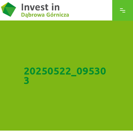
20250522_09530
3