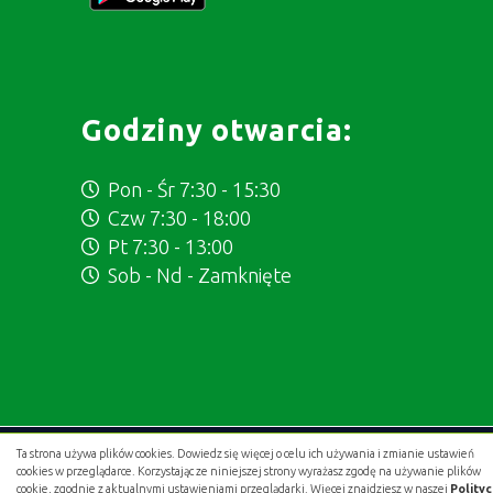
Godziny otwarcia:
Pon - Śr 7:30 - 15:30
Czw 7:30 - 18:00
Pt 7:30 - 13:00
Sob - Nd - Zamknięte
Ta strona używa plików cookies. Dowiedz się więcej o celu ich używania i zmianie ustawień
Projekt i wykonanie:
.gold studio digital
cookies w przeglądarce. Korzystając ze niniejszej strony wyrażasz zgodę na używanie plików
cookie, zgodnie z aktualnymi ustawieniami przeglądarki. Więcej znajdziesz w naszej
Polity