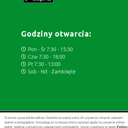
Godziny otwarcia:
Pon - Śr 7:30 - 15:30
Czw 7:30 - 18:00
Pt 7:30 - 13:00
Sob - Nd - Zamknięte
Ta strona używa plików cookies. Dowiedz się więcej o celu ich używania i zmianie ustawień
Projekt i wykonanie:
.gold studio digital
cookies w przeglądarce. Korzystając ze niniejszej strony wyrażasz zgodę na używanie plików
cookie, zgodnie z aktualnymi ustawieniami przeglądarki. Więcej znajdziesz w naszej
Polity