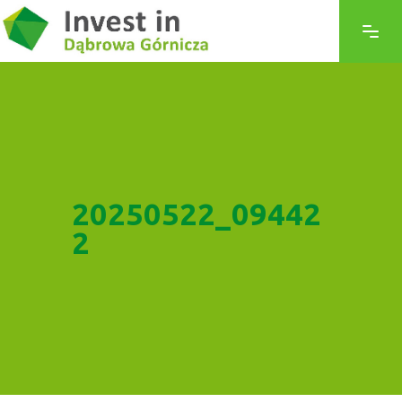
20250522_09442
2