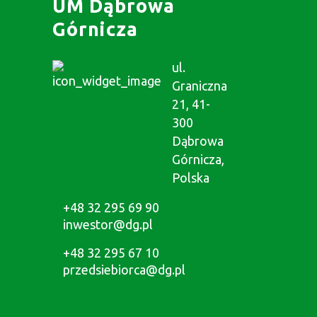
UM Dąbrowa
Górnicza
ul.
Graniczna
21, 41-
300
Dąbrowa
Górnicza,
Polska
+48 32 295 69 90
inwestor@dg.pl
+48 32 295 67 10
przedsiebiorca@dg.pl