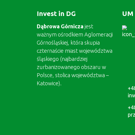
Invest in DG
UM 
Dąbrowa Górnicza
jest
ważnym ośrodkiem Aglomeracji
Górnośląskiej, która skupia
czternaście miast województwa
śląskiego (najbardziej
zurbanizowanego obszaru w
Polsce, stolica województwa –
Katowice).
+4
in
+4
pr