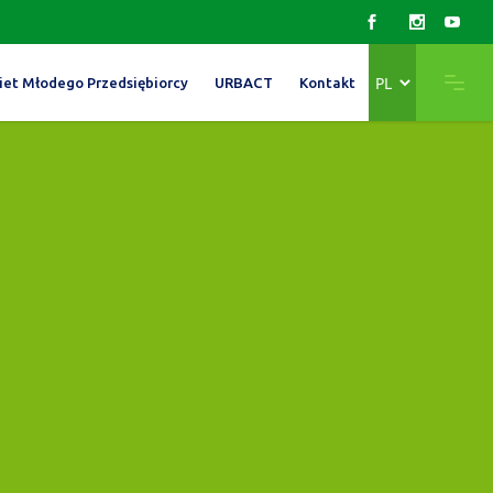
Wybierz
iet Młodego Przedsiębiorcy
URBACT
Kontakt
język