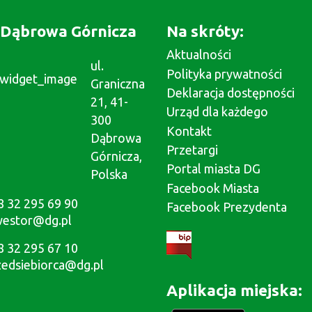
Dąbrowa Górnicza
Na skróty:
Aktualności
ul.
Polityka prywatności
Graniczna
Deklaracja dostępności
21, 41-
Urząd dla każdego
300
Kontakt
Dąbrowa
Przetargi
Górnicza,
Portal miasta DG
Polska
Facebook Miasta
8 32 295 69 90
Facebook Prezydenta
westor@dg.pl
8 32 295 67 10
zedsiebiorca@dg.pl
Aplikacja miejska: